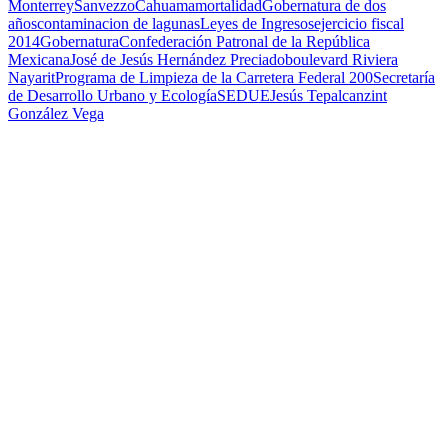
Monterrey
Sanvezzo
Cahuama
mortalidad
Gobernatura de dos
años
contaminacion de lagunas
Leyes de Ingresos
ejercicio fiscal
2014
Gobernatura
Confederación Patronal de la República
Mexicana
José de Jesús Hernández Preciado
boulevard Riviera
Nayarit
Programa de Limpieza de la Carretera Federal 200
Secretaría
de Desarrollo Urbano y Ecología
SEDUE
Jesús Tepalcanzint
González Vega