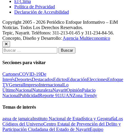
El Clima
Política de Privacidad
Declaración de Accesibilidad
Copyright 2005 - 2026 Periódico Enfoque Informativo – EiM
Noticias. Todos Los Derechos Reservados.
Tepic, Nayarit. Teléfonos: 311-213-01-65 y 311-234-84-56.
Concepto, Diseño y Desarrollo:
Agencia Multieconomico
Buscar:
Secciones para visitar
Cartones
COVID-19
De
Interés
Deportes
Destacados
Edictos
Educación
Elecciones
Enfoque
TV
General
Impreso
Internacional
Lo
Último
Nacional
Naturaleza
Nayarit
Opinión
Palacio
Nacional
Publicidad
Reporte 911
UAN
Zona Trendy
Temas de interés
agua de jamaica
Instituto Nacional de Estadística y Geografía
Los
Códigos del Universo
Centro Estatal de Prevención del Delito y
Participación Ciudadana del Estado de Nayarit
Equipo