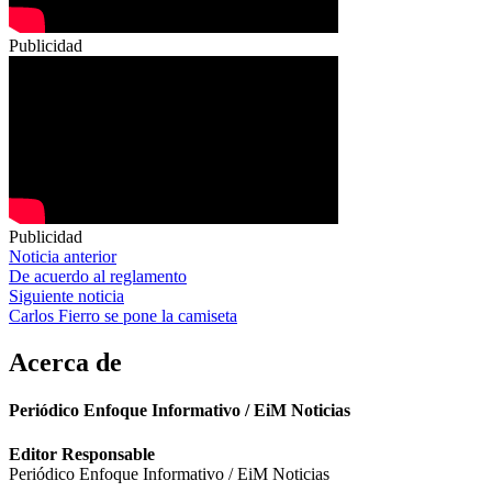
Publicidad
Publicidad
Navegación
Noticia anterior
De acuerdo al reglamento
de
Siguiente noticia
entradas
Carlos Fierro se pone la camiseta
Acerca de
Periódico Enfoque Informativo / EiM Noticias
Editor Responsable
Periódico Enfoque Informativo / EiM Noticias