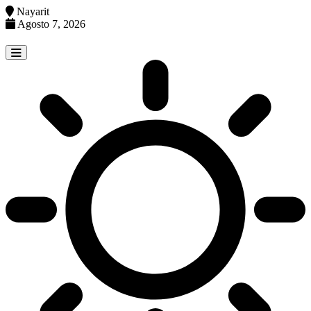
Nayarit
Agosto 7, 2026
Skip
to
content