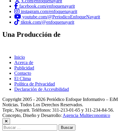
x.com/enfoquenayarit
facebook.com/enfoquenayarit
instagram.com/enfoquenayarit
youtube.com/@PeriodicoEnfoqueNayarit
tiktok.com/@enfoquenayarit
Una Producción de
Inicio
Acerca de
Publicidad
Contacto
El Clima
Política de Privacidad
Declaración de Accesibilidad
Copyright 2005 - 2026 Periódico Enfoque Informativo – EiM
Noticias. Todos Los Derechos Reservados.
Tepic, Nayarit. Teléfonos: 311-213-01-65 y 311-234-84-56.
Concepto, Diseño y Desarrollo:
Agencia Multieconomico
Buscar: