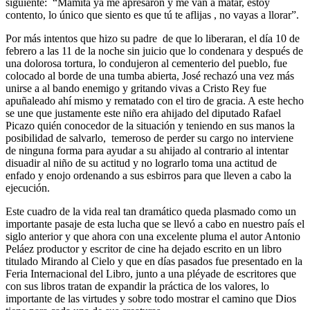
siguiente:
“M
amita ya me apresaron y me van a matar, estoy
contento, lo único que siento es que tú te aflijas , no vayas a llorar”.
Por más intentos que hizo su padre
de que lo liberaran, el día 10 de
febrero a las 11 de la noche sin juicio que lo condenara y después de
una dolorosa tortura, lo condujeron al cementerio del pueblo, fue
colocado al borde de una tumba abierta, José rechazó una vez más
unirse a al bando enemigo y gritando vivas a Cristo Rey fue
apuñaleado ahí mismo y rematado con el tiro de gracia. A este hecho
se une que justamente este niño era ahijado del diputado Rafael
Picazo quién conocedor de la situación y teniendo en sus manos la
posibilidad de salvarlo,
temeroso de perder su cargo no interviene
de ninguna forma para ayudar a su ahijado al contrario al intentar
disuadir al niño de su actitud y no lograrlo toma una actitud de
enfado y enojo ordenando a sus esbirros para que lleven a cabo la
ejecución.
Este cuadro de la vida real tan dramático queda plasmado como un
importante pasaje de esta lucha que se llevó a cabo en nuestro país el
siglo anterior y que ahora con una excelente pluma el autor Antonio
Peláez productor y escritor de cine ha dejado escrito en un libro
titulado Mirando al Cielo y que en días pasados fue presentado en la
Feria Internacional del Libro, junto a una pléyade de escritores que
con sus libros tratan de expandir la práctica de los valores, lo
importante de las virtudes y sobre todo mostrar el camino que Dios