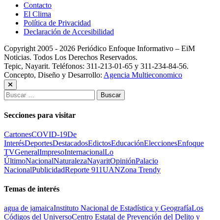
Contacto
El Clima
Política de Privacidad
Declaración de Accesibilidad
Copyright 2005 - 2026 Periódico Enfoque Informativo – EiM
Noticias. Todos Los Derechos Reservados.
Tepic, Nayarit. Teléfonos: 311-213-01-65 y 311-234-84-56.
Concepto, Diseño y Desarrollo:
Agencia Multieconomico
Buscar:
Secciones para visitar
Cartones
COVID-19
De
Interés
Deportes
Destacados
Edictos
Educación
Elecciones
Enfoque
TV
General
Impreso
Internacional
Lo
Último
Nacional
Naturaleza
Nayarit
Opinión
Palacio
Nacional
Publicidad
Reporte 911
UAN
Zona Trendy
Temas de interés
agua de jamaica
Instituto Nacional de Estadística y Geografía
Los
Códigos del Universo
Centro Estatal de Prevención del Delito y