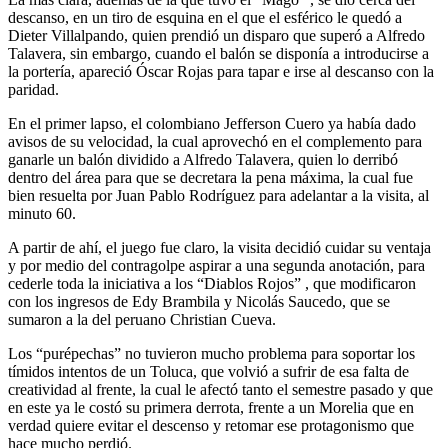
descanso, en un tiro de esquina en el que el esférico le quedó a
Dieter Villalpando, quien prendió un disparo que superó a Alfredo
Talavera, sin embargo, cuando el balón se disponía a introducirse a
la portería, apareció Óscar Rojas para tapar e irse al descanso con la
paridad.
En el primer lapso, el colombiano Jefferson Cuero ya había dado
avisos de su velocidad, la cual aprovechó en el complemento para
ganarle un balón dividido a Alfredo Talavera, quien lo derribó
dentro del área para que se decretara la pena máxima, la cual fue
bien resuelta por Juan Pablo Rodríguez para adelantar a la visita, al
minuto 60.
A partir de ahí, el juego fue claro, la visita decidió cuidar su ventaja
y por medio del contragolpe aspirar a una segunda anotación, para
cederle toda la iniciativa a los “Diablos Rojos” , que modificaron
con los ingresos de Edy Brambila y Nicolás Saucedo, que se
sumaron a la del peruano Christian Cueva.
Los “purépechas” no tuvieron mucho problema para soportar los
tímidos intentos de un Toluca, que volvió a sufrir de esa falta de
creatividad al frente, la cual le afectó tanto el semestre pasado y que
en este ya le costó su primera derrota, frente a un Morelia que en
verdad quiere evitar el descenso y retomar ese protagonismo que
hace mucho perdió.