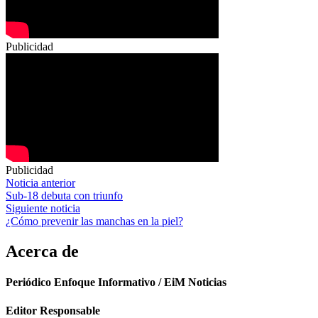
Publicidad
Publicidad
Navegación
Noticia anterior
Sub-18 debuta con triunfo
de
Siguiente noticia
entradas
¿Cómo prevenir las manchas en la piel?
Acerca de
Periódico Enfoque Informativo / EiM Noticias
Editor Responsable