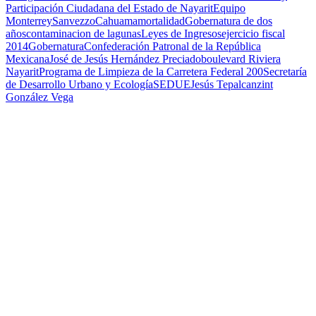
Participación Ciudadana del Estado de Nayarit
Equipo
Monterrey
Sanvezzo
Cahuama
mortalidad
Gobernatura de dos
años
contaminacion de lagunas
Leyes de Ingresos
ejercicio fiscal
2014
Gobernatura
Confederación Patronal de la República
Mexicana
José de Jesús Hernández Preciado
boulevard Riviera
Nayarit
Programa de Limpieza de la Carretera Federal 200
Secretaría
de Desarrollo Urbano y Ecología
SEDUE
Jesús Tepalcanzint
González Vega