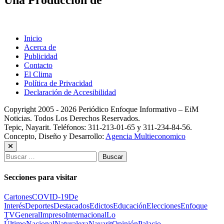
Una Producción de
Inicio
Acerca de
Publicidad
Contacto
El Clima
Política de Privacidad
Declaración de Accesibilidad
Copyright 2005 - 2026 Periódico Enfoque Informativo – EiM
Noticias. Todos Los Derechos Reservados.
Tepic, Nayarit. Teléfonos: 311-213-01-65 y 311-234-84-56.
Concepto, Diseño y Desarrollo:
Agencia Multieconomico
Buscar:
Secciones para visitar
Cartones
COVID-19
De
Interés
Deportes
Destacados
Edictos
Educación
Elecciones
Enfoque
TV
General
Impreso
Internacional
Lo
Último
Nacional
Naturaleza
Nayarit
Opinión
Palacio