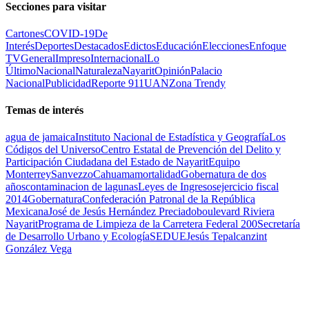
Secciones para visitar
Cartones
COVID-19
De
Interés
Deportes
Destacados
Edictos
Educación
Elecciones
Enfoque
TV
General
Impreso
Internacional
Lo
Último
Nacional
Naturaleza
Nayarit
Opinión
Palacio
Nacional
Publicidad
Reporte 911
UAN
Zona Trendy
Temas de interés
agua de jamaica
Instituto Nacional de Estadística y Geografía
Los
Códigos del Universo
Centro Estatal de Prevención del Delito y
Participación Ciudadana del Estado de Nayarit
Equipo
Monterrey
Sanvezzo
Cahuama
mortalidad
Gobernatura de dos
años
contaminacion de lagunas
Leyes de Ingresos
ejercicio fiscal
2014
Gobernatura
Confederación Patronal de la República
Mexicana
José de Jesús Hernández Preciado
boulevard Riviera
Nayarit
Programa de Limpieza de la Carretera Federal 200
Secretaría
de Desarrollo Urbano y Ecología
SEDUE
Jesús Tepalcanzint
González Vega