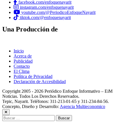
facebook.com/enfoquenayarit
instagram.com/enfoquenayarit
youtube.com/@PeriodicoEnfoqueNayarit
tiktok.com/@enfoquenayarit
Una Producción de
Inicio
Acerca de
Publicidad
Contacto
El Clima
Política de Privacidad
Declaración de Accesibilidad
Copyright 2005 - 2026 Periódico Enfoque Informativo – EiM
Noticias. Todos Los Derechos Reservados.
Tepic, Nayarit. Teléfonos: 311-213-01-65 y 311-234-84-56.
Concepto, Diseño y Desarrollo:
Agencia Multieconomico
Buscar: