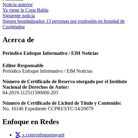
Navegación
Noticia anterior
Ya viene la Copa Bahía
de
Siguiente noticia
entradas
Siguen hospitalizados 13 personas por explosión en hospital de
Cuajimalpa
Acerca de
Periódico Enfoque Informativo / EiM Noticias
Editor Responsable
Periódico Enfoque Informativo / EiM Noticias
Número de Certificado de Reserva otorgado por el Instituto
Nacional de Derechos de Autor:
04-2019-112511590000-203
Número de Certificado de Licitud de Título y Contenido:
No. 16146 Expediente CCPRI/3/TC/14/20079
Enfoque en Redes
x.com/enfoquenayarit