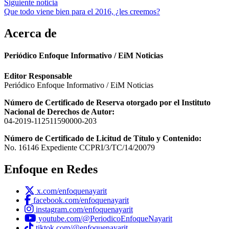
Siguiente noticia
entradas
Que todo viene bien para el 2016, ¿les creemos?
Acerca de
Periódico Enfoque Informativo / EiM Noticias
Editor Responsable
Periódico Enfoque Informativo / EiM Noticias
Número de Certificado de Reserva otorgado por el Instituto
Nacional de Derechos de Autor:
04-2019-112511590000-203
Número de Certificado de Licitud de Título y Contenido:
No. 16146 Expediente CCPRI/3/TC/14/20079
Enfoque en Redes
x.com/enfoquenayarit
facebook.com/enfoquenayarit
instagram.com/enfoquenayarit
youtube.com/@PeriodicoEnfoqueNayarit
tiktok.com/@enfoquenayarit