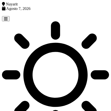
Nayarit
Agosto 7, 2026
Skip
to
content