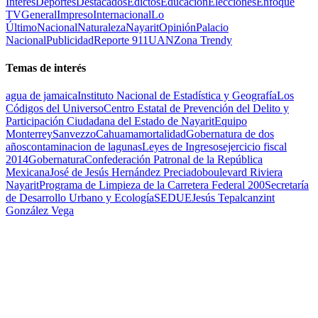
Interés
Deportes
Destacados
Edictos
Educación
Elecciones
Enfoque
TV
General
Impreso
Internacional
Lo
Último
Nacional
Naturaleza
Nayarit
Opinión
Palacio
Nacional
Publicidad
Reporte 911
UAN
Zona Trendy
Temas de interés
agua de jamaica
Instituto Nacional de Estadística y Geografía
Los
Códigos del Universo
Centro Estatal de Prevención del Delito y
Participación Ciudadana del Estado de Nayarit
Equipo
Monterrey
Sanvezzo
Cahuama
mortalidad
Gobernatura de dos
años
contaminacion de lagunas
Leyes de Ingresos
ejercicio fiscal
2014
Gobernatura
Confederación Patronal de la República
Mexicana
José de Jesús Hernández Preciado
boulevard Riviera
Nayarit
Programa de Limpieza de la Carretera Federal 200
Secretaría
de Desarrollo Urbano y Ecología
SEDUE
Jesús Tepalcanzint
González Vega