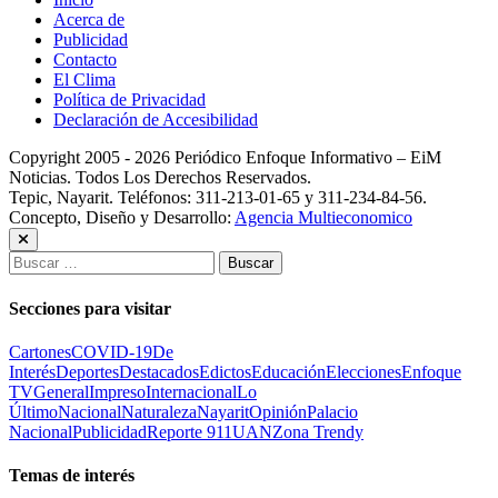
Acerca de
Publicidad
Contacto
El Clima
Política de Privacidad
Declaración de Accesibilidad
Copyright 2005 - 2026 Periódico Enfoque Informativo – EiM
Noticias. Todos Los Derechos Reservados.
Tepic, Nayarit. Teléfonos: 311-213-01-65 y 311-234-84-56.
Concepto, Diseño y Desarrollo:
Agencia Multieconomico
Buscar:
Secciones para visitar
Cartones
COVID-19
De
Interés
Deportes
Destacados
Edictos
Educación
Elecciones
Enfoque
TV
General
Impreso
Internacional
Lo
Último
Nacional
Naturaleza
Nayarit
Opinión
Palacio
Nacional
Publicidad
Reporte 911
UAN
Zona Trendy
Temas de interés