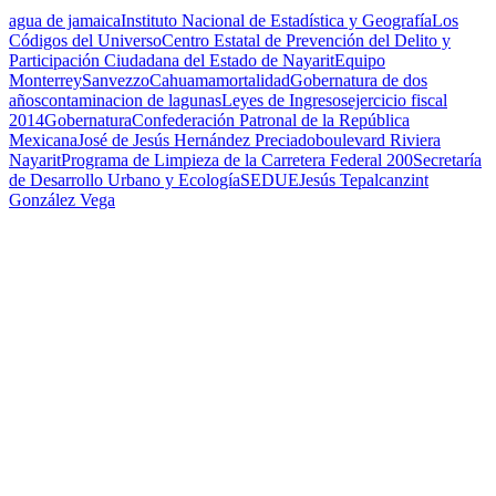
agua de jamaica
Instituto Nacional de Estadística y Geografía
Los
Códigos del Universo
Centro Estatal de Prevención del Delito y
Participación Ciudadana del Estado de Nayarit
Equipo
Monterrey
Sanvezzo
Cahuama
mortalidad
Gobernatura de dos
años
contaminacion de lagunas
Leyes de Ingresos
ejercicio fiscal
2014
Gobernatura
Confederación Patronal de la República
Mexicana
José de Jesús Hernández Preciado
boulevard Riviera
Nayarit
Programa de Limpieza de la Carretera Federal 200
Secretaría
de Desarrollo Urbano y Ecología
SEDUE
Jesús Tepalcanzint
González Vega