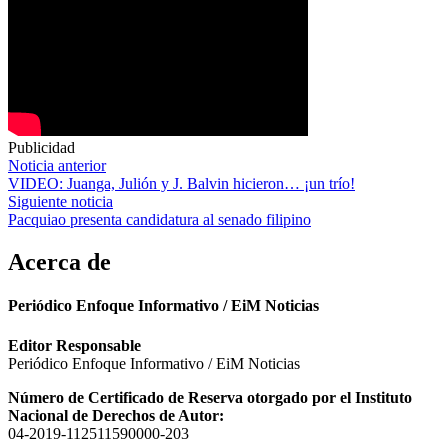
Publicidad
Navegación
Noticia anterior
VIDEO: Juanga, Julión y J. Balvin hicieron… ¡un trío!
de
Siguiente noticia
entradas
Pacquiao presenta candidatura al senado filipino
Acerca de
Periódico Enfoque Informativo / EiM Noticias
Editor Responsable
Periódico Enfoque Informativo / EiM Noticias
Número de Certificado de Reserva otorgado por el Instituto
Nacional de Derechos de Autor:
04-2019-112511590000-203