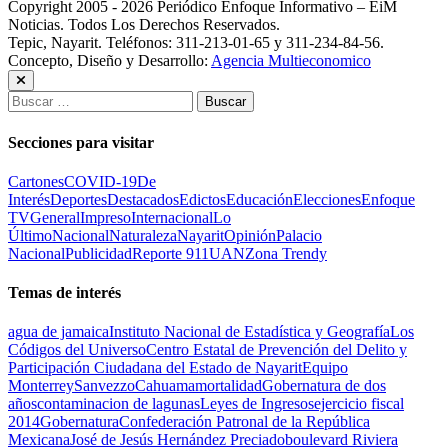
Copyright 2005 - 2026 Periódico Enfoque Informativo – EiM
Noticias. Todos Los Derechos Reservados.
Tepic, Nayarit. Teléfonos: 311-213-01-65 y 311-234-84-56.
Concepto, Diseño y Desarrollo:
Agencia Multieconomico
Buscar:
Secciones para visitar
Cartones
COVID-19
De
Interés
Deportes
Destacados
Edictos
Educación
Elecciones
Enfoque
TV
General
Impreso
Internacional
Lo
Último
Nacional
Naturaleza
Nayarit
Opinión
Palacio
Nacional
Publicidad
Reporte 911
UAN
Zona Trendy
Temas de interés
agua de jamaica
Instituto Nacional de Estadística y Geografía
Los
Códigos del Universo
Centro Estatal de Prevención del Delito y
Participación Ciudadana del Estado de Nayarit
Equipo
Monterrey
Sanvezzo
Cahuama
mortalidad
Gobernatura de dos
años
contaminacion de lagunas
Leyes de Ingresos
ejercicio fiscal
2014
Gobernatura
Confederación Patronal de la República
Mexicana
José de Jesús Hernández Preciado
boulevard Riviera