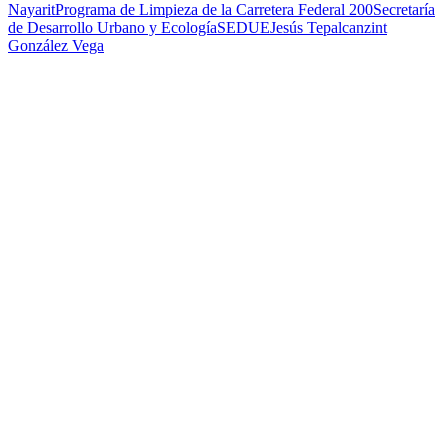
Nayarit
Programa de Limpieza de la Carretera Federal 200
Secretaría
de Desarrollo Urbano y Ecología
SEDUE
Jesús Tepalcanzint
González Vega