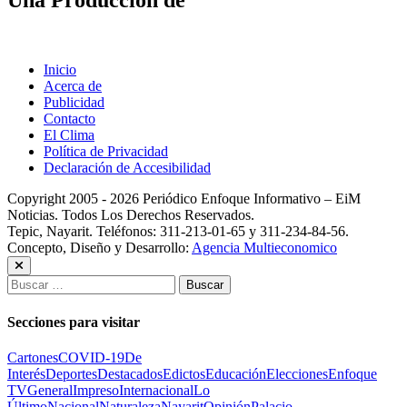
Una Producción de
Inicio
Acerca de
Publicidad
Contacto
El Clima
Política de Privacidad
Declaración de Accesibilidad
Copyright 2005 - 2026 Periódico Enfoque Informativo – EiM
Noticias. Todos Los Derechos Reservados.
Tepic, Nayarit. Teléfonos: 311-213-01-65 y 311-234-84-56.
Concepto, Diseño y Desarrollo:
Agencia Multieconomico
Buscar:
Secciones para visitar
Cartones
COVID-19
De
Interés
Deportes
Destacados
Edictos
Educación
Elecciones
Enfoque
TV
General
Impreso
Internacional
Lo
Último
Nacional
Naturaleza
Nayarit
Opinión
Palacio