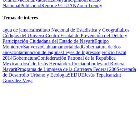
Nacional
Publicidad
Reporte 911
UAN
Zona Trendy
Temas de interés
agua de jamaica
Instituto Nacional de Estadística y Geografía
Los
Códigos del Universo
Centro Estatal de Prevención del Delito y
Participación Ciudadana del Estado de Nayarit
Equipo
Monterrey
Sanvezzo
Cahuama
mortalidad
Gobernatura de dos
años
contaminacion de lagunas
Leyes de Ingresos
ejercicio fiscal
2014
Gobernatura
Confederación Patronal de la República
Mexicana
José de Jesús Hernández Preciado
boulevard Riviera
Nayarit
Programa de Limpieza de la Carretera Federal 200
Secretaría
de Desarrollo Urbano y Ecología
SEDUE
Jesús Tepalcanzint
González Vega