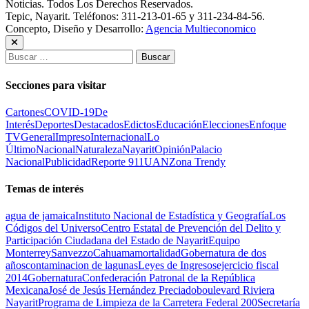
Noticias. Todos Los Derechos Reservados.
Tepic, Nayarit. Teléfonos: 311-213-01-65 y 311-234-84-56.
Concepto, Diseño y Desarrollo:
Agencia Multieconomico
Buscar:
Secciones para visitar
Cartones
COVID-19
De
Interés
Deportes
Destacados
Edictos
Educación
Elecciones
Enfoque
TV
General
Impreso
Internacional
Lo
Último
Nacional
Naturaleza
Nayarit
Opinión
Palacio
Nacional
Publicidad
Reporte 911
UAN
Zona Trendy
Temas de interés
agua de jamaica
Instituto Nacional de Estadística y Geografía
Los
Códigos del Universo
Centro Estatal de Prevención del Delito y
Participación Ciudadana del Estado de Nayarit
Equipo
Monterrey
Sanvezzo
Cahuama
mortalidad
Gobernatura de dos
años
contaminacion de lagunas
Leyes de Ingresos
ejercicio fiscal
2014
Gobernatura
Confederación Patronal de la República
Mexicana
José de Jesús Hernández Preciado
boulevard Riviera
Nayarit
Programa de Limpieza de la Carretera Federal 200
Secretaría