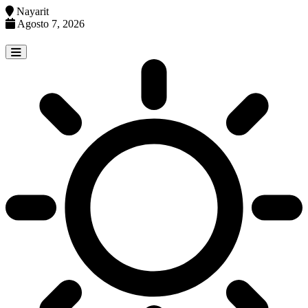
Nayarit
Agosto 7, 2026
Skip
to
content