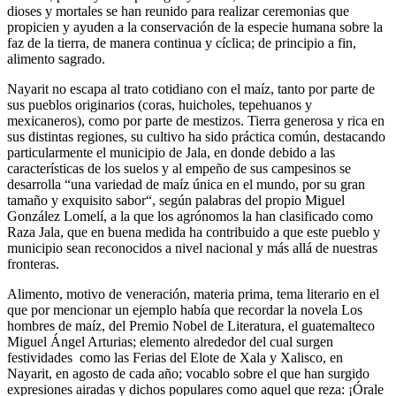
dioses y mortales se han reunido para realizar ceremonias que
propicien y ayuden a la conservación de la especie humana sobre la
faz de la tierra, de manera continua y cíclica; de principio a fin,
alimento sagrado.
Nayarit no escapa al trato cotidiano con el maíz, tanto por parte de
sus pueblos originarios (coras, huicholes, tepehuanos y
mexicaneros), como por parte de mestizos. Tierra generosa y rica en
sus distintas regiones, su cultivo ha sido práctica común, destacando
particularmente el municipio de Jala, en donde debido a las
características de los suelos y al empeño de sus campesinos se
desarrolla “una variedad de maíz única en el mundo, por su gran
tamaño y exquisito sabor“, según palabras del propio Miguel
González Lomelí, a la que los agrónomos la han clasificado como
Raza Jala, que en buena medida ha contribuido a que este pueblo y
municipio sean reconocidos a nivel nacional y más allá de nuestras
fronteras.
Alimento, motivo de veneración, materia prima, tema literario en el
que por mencionar un ejemplo había que recordar la novela Los
hombres de maíz, del Premio Nobel de Literatura, el guatemalteco
Miguel Ángel Arturias; elemento alrededor del cual surgen
festividades
como las Ferias del Elote de Xala y Xalisco, en
Nayarit, en agosto de cada año; vocablo sobre el que han surgido
expresiones airadas y dichos populares como aquel que reza: ¡Órale