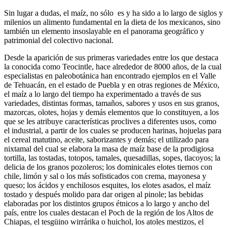
Sin lugar a dudas, el maíz, no sólo es y ha sido a lo largo de siglos y
milenios un alimento fundamental en la dieta de los mexicanos, sino
también un elemento insoslayable en el panorama geográfico y
patrimonial del colectivo nacional.
Desde la aparición de sus primeras variedades entre los que destaca
la conocida como Teocintle, hace alrededor de 8000 años, de la cual
especialistas en paleobotánica han encontrado ejemplos en el Valle
de Tehuacán, en el estado de Puebla y en otras regiones de México,
el maíz a lo largo del tiempo ha experimentado a través de sus
variedades, distintas formas, tamaños, sabores y usos en sus granos,
mazorcas, olotes, hojas y demás elementos que lo constituyen, a los
que se les atribuye características proclives a diferentes usos, como
el industrial, a partir de los cuales se producen harinas, hojuelas para
el cereal matutino, aceite, saborizantes y demás; el utilizado para
nixtamal del cual se elabora la masa de maíz base de la prodigiosa
tortilla, las tostadas, totopos, tamales, quesadillas, sopes, tlacoyos; la
delicia de los granos pozoleros; los dominicales elotes tiernos con
chile, limón y sal o los más sofisticados con crema, mayonesa y
queso; los ácidos y enchilosos esquites, los elotes asados, el maíz
tostado y después molido para dar origen al pinole; las bebidas
elaboradas por los distintos grupos étnicos a lo largo y ancho del
país, entre los cuales destacan el Poch de la región de los Altos de
Chiapas, el tesgüino wirrárika o huichol, los atoles mestizos, el