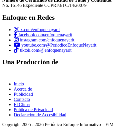
Número de Certificado de Licitud de Título y Contenido:
No. 16146 Expediente CCPRI/3/TC/14/20079
Enfoque en Redes
x.com/enfoquenayarit
facebook.com/enfoquenayarit
instagram.com/enfoquenayarit
youtube.com/@PeriodicoEnfoqueNayarit
tiktok.com/@enfoquenayarit
Una Producción de
Inicio
Acerca de
Publicidad
Contacto
El Clima
Política de Privacidad
Declaración de Accesibilidad
Copyright 2005 - 2026 Periódico Enfoque Informativo – EiM