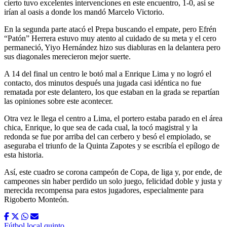
cierto tuvo excelentes intervenciones en este encuentro, 1-0, así se
irían al oasis a donde los mandó Marcelo Victorio.
En la segunda parte atacó el Prepa buscando el empate, pero Efrén
“Patón” Herrera estuvo muy atento al cuidado de su meta y el cero
permaneció, Yiyo Hernández hizo sus diabluras en la delantera pero
sus diagonales merecieron mejor suerte.
A 14 del final un centro le botó mal a Enrique Lima y no logró el
contacto, dos minutos después una jugada casi idéntica no fue
rematada por este delantero, los que estaban en la grada se repartían
las opiniones sobre este acontecer.
Otra vez le llega el centro a Lima, el portero estaba parado en el área
chica, Enrique, lo que sea de cada cual, la tocó magistral y la
redonda se fue por arriba del can cerbero y besó el empiolado, se
aseguraba el triunfo de la Quinta Zapotes y se escribía el epílogo de
esta historia.
Así, este cuadro se corona campeón de Copa, de liga y, por ende, de
campeones sin haber perdido un solo juego, felicidad doble y justa y
merecida recompensa para estos jugadores, especialmente para
Rigoberto Monteón.
Fútbol local
quinto