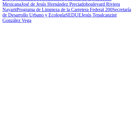
Mexicana
José de Jesús Hernández Preciado
boulevard Riviera
Nayarit
Programa de Limpieza de la Carretera Federal 200
Secretaría
de Desarrollo Urbano y Ecología
SEDUE
Jesús Tepalcanzint
González Vega