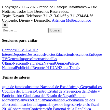
Copyright 2005 - 2026 Periódico Enfoque Informativo – EiM
Noticias. Todos Los Derechos Reservados.
Tepic, Nayarit. Teléfonos: 311-213-01-65 y 311-234-84-56.
Concepto, Diseño y Desarrollo:
Agencia Multieconomico
Buscar:
Secciones para visitar
Cartones
COVID-19
De
Interés
Deportes
Destacados
Edictos
Educación
Elecciones
Enfoque
TV
General
Impreso
Internacional
Lo
Último
Nacional
Naturaleza
Nayarit
Opinión
Palacio
Nacional
Publicidad
Reporte 911
UAN
Zona Trendy
Temas de interés
agua de jamaica
Instituto Nacional de Estadística y Geografía
Los
Códigos del Universo
Centro Estatal de Prevención del Delito y
Participación Ciudadana del Estado de Nayarit
Equipo
Monterrey
Sanvezzo
Cahuama
mortalidad
Gobernatura de dos
años
contaminacion de lagunas
Leyes de Ingresos
ejercicio fiscal
2014
Gobernatura
Confederación Patronal de la República