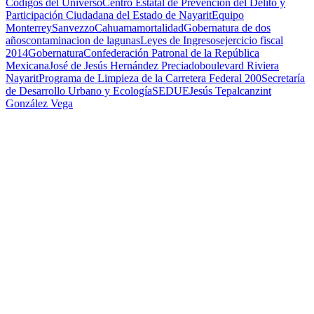
Códigos del Universo
Centro Estatal de Prevención del Delito y
Participación Ciudadana del Estado de Nayarit
Equipo
Monterrey
Sanvezzo
Cahuama
mortalidad
Gobernatura de dos
años
contaminacion de lagunas
Leyes de Ingresos
ejercicio fiscal
2014
Gobernatura
Confederación Patronal de la República
Mexicana
José de Jesús Hernández Preciado
boulevard Riviera
Nayarit
Programa de Limpieza de la Carretera Federal 200
Secretaría
de Desarrollo Urbano y Ecología
SEDUE
Jesús Tepalcanzint
González Vega