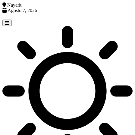
Nayarit
Agosto 7, 2026
Skip
to
content