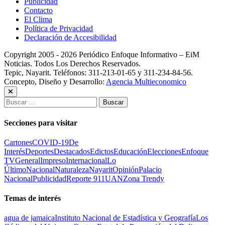
Publicidad
Contacto
El Clima
Política de Privacidad
Declaración de Accesibilidad
Copyright 2005 - 2026 Periódico Enfoque Informativo – EiM
Noticias. Todos Los Derechos Reservados.
Tepic, Nayarit. Teléfonos: 311-213-01-65 y 311-234-84-56.
Concepto, Diseño y Desarrollo:
Agencia Multieconomico
Buscar:
Secciones para visitar
Cartones
COVID-19
De
Interés
Deportes
Destacados
Edictos
Educación
Elecciones
Enfoque
TV
General
Impreso
Internacional
Lo
Último
Nacional
Naturaleza
Nayarit
Opinión
Palacio
Nacional
Publicidad
Reporte 911
UAN
Zona Trendy
Temas de interés
agua de jamaica
Instituto Nacional de Estadística y Geografía
Los