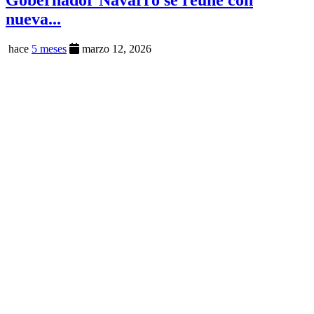
Gobernador Navarro se reúne con
nueva...
hace
5 meses
marzo 12, 2026