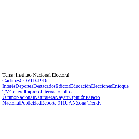
Tema: Instituto Nacional Electoral
Cartones
COVID-19
De
Interés
Deportes
Destacados
Edictos
Educación
Elecciones
Enfoque
TV
General
Impreso
Internacional
Lo
Último
Nacional
Naturaleza
Nayarit
Opinión
Palacio
Nacional
Publicidad
Reporte 911
UAN
Zona Trendy