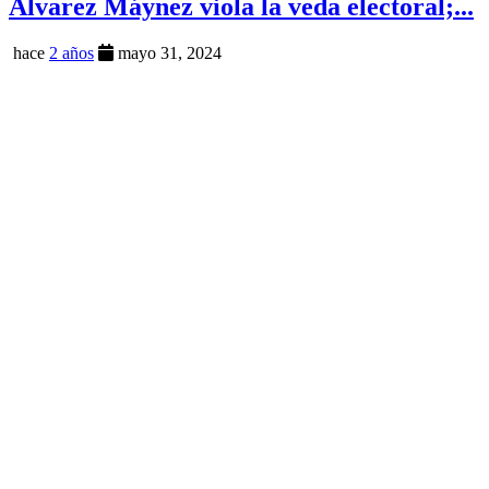
Álvarez Máynez viola la veda electoral;...
hace
2 años
mayo 31, 2024