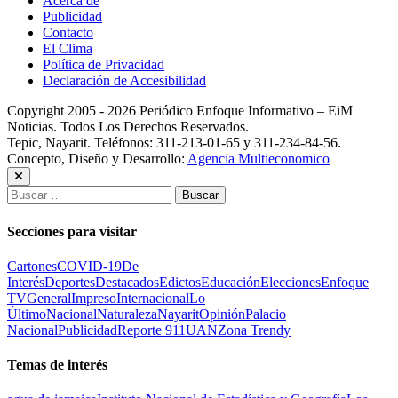
Acerca de
Publicidad
Contacto
El Clima
Política de Privacidad
Declaración de Accesibilidad
Copyright 2005 - 2026 Periódico Enfoque Informativo – EiM
Noticias. Todos Los Derechos Reservados.
Tepic, Nayarit. Teléfonos: 311-213-01-65 y 311-234-84-56.
Concepto, Diseño y Desarrollo:
Agencia Multieconomico
Buscar:
Secciones para visitar
Cartones
COVID-19
De
Interés
Deportes
Destacados
Edictos
Educación
Elecciones
Enfoque
TV
General
Impreso
Internacional
Lo
Último
Nacional
Naturaleza
Nayarit
Opinión
Palacio
Nacional
Publicidad
Reporte 911
UAN
Zona Trendy
Temas de interés