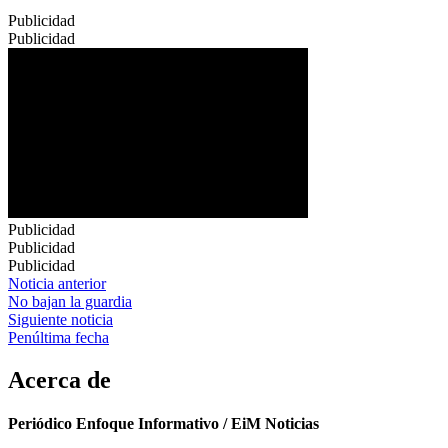
Publicidad
Publicidad
Publicidad
Publicidad
Publicidad
Navegación
Noticia anterior
No bajan la guardia
de
Siguiente noticia
entradas
Penúltima fecha
Acerca de
Periódico Enfoque Informativo / EiM Noticias