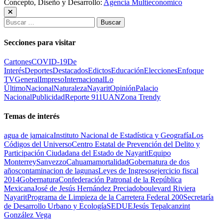
Concepto, Diseño y Desarrollo:
Agencia Multieconomico
Buscar:
Secciones para visitar
Cartones
COVID-19
De
Interés
Deportes
Destacados
Edictos
Educación
Elecciones
Enfoque
TV
General
Impreso
Internacional
Lo
Último
Nacional
Naturaleza
Nayarit
Opinión
Palacio
Nacional
Publicidad
Reporte 911
UAN
Zona Trendy
Temas de interés
agua de jamaica
Instituto Nacional de Estadística y Geografía
Los
Códigos del Universo
Centro Estatal de Prevención del Delito y
Participación Ciudadana del Estado de Nayarit
Equipo
Monterrey
Sanvezzo
Cahuama
mortalidad
Gobernatura de dos
años
contaminacion de lagunas
Leyes de Ingresos
ejercicio fiscal
2014
Gobernatura
Confederación Patronal de la República
Mexicana
José de Jesús Hernández Preciado
boulevard Riviera
Nayarit
Programa de Limpieza de la Carretera Federal 200
Secretaría
de Desarrollo Urbano y Ecología
SEDUE
Jesús Tepalcanzint
González Vega