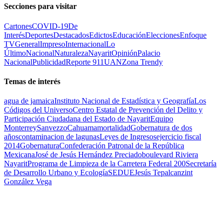
Secciones para visitar
Cartones
COVID-19
De
Interés
Deportes
Destacados
Edictos
Educación
Elecciones
Enfoque
TV
General
Impreso
Internacional
Lo
Último
Nacional
Naturaleza
Nayarit
Opinión
Palacio
Nacional
Publicidad
Reporte 911
UAN
Zona Trendy
Temas de interés
agua de jamaica
Instituto Nacional de Estadística y Geografía
Los
Códigos del Universo
Centro Estatal de Prevención del Delito y
Participación Ciudadana del Estado de Nayarit
Equipo
Monterrey
Sanvezzo
Cahuama
mortalidad
Gobernatura de dos
años
contaminacion de lagunas
Leyes de Ingresos
ejercicio fiscal
2014
Gobernatura
Confederación Patronal de la República
Mexicana
José de Jesús Hernández Preciado
boulevard Riviera
Nayarit
Programa de Limpieza de la Carretera Federal 200
Secretaría
de Desarrollo Urbano y Ecología
SEDUE
Jesús Tepalcanzint
González Vega