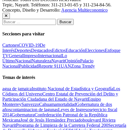
Tepic, Nayarit. Teléfonos: 311-213-01-65 y 311-234-84-56.
Concepto, Diseño y Desarrollo:
Agencia Multieconomico
Buscar:
Secciones para visitar
Cartones
COVID-19
De
Interés
Deportes
Destacados
Edictos
Educación
Elecciones
Enfoque
TV
General
Impreso
Internacional
Lo
Último
Nacional
Naturaleza
Nayarit
Opinión
Palacio
Nacional
Publicidad
Reporte 911
UAN
Zona Trendy
Temas de interés
agua de jamaica
Instituto Nacional de Estadística y Geografía
Los
Códigos del Universo
Centro Estatal de Prevención del Delito y
Participación Ciudadana del Estado de Nayarit
Equipo
Monterrey
Sanvezzo
Cahuama
mortalidad
Gobernatura de dos
años
contaminacion de lagunas
Leyes de Ingresos
ejercicio fiscal
2014
Gobernatura
Confederación Patronal de la República
Mexicana
José de Jesús Hernández Preciado
boulevard Riviera
Nayarit
Programa de Limpieza de la Carretera Federal 200
Secretaría