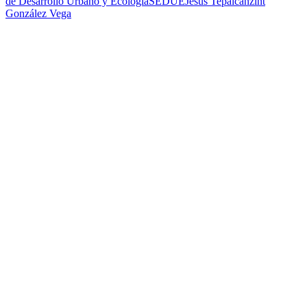
de Desarrollo Urbano y Ecología
SEDUE
Jesús Tepalcanzint
González Vega