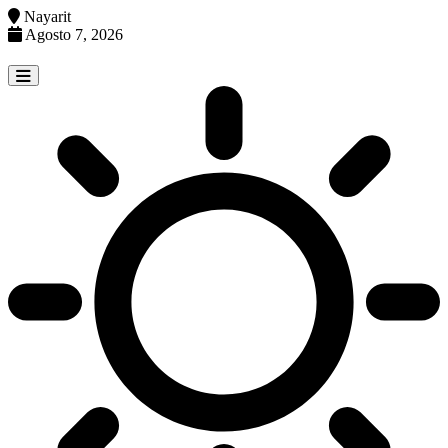
Nayarit
Agosto 7, 2026
Skip
to
content