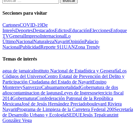
Secciones para visitar
Cartones
COVID-19
De
Interés
Deportes
Destacados
Edictos
Educación
Elecciones
Enfoque
TV
General
Impreso
Internacional
Lo
Último
Nacional
Naturaleza
Nayarit
Opinión
Palacio
Nacional
Publicidad
Reporte 911
UAN
Zona Trendy
Temas de interés
agua de jamaica
Instituto Nacional de Estadística y Geografía
Los
Códigos del Universo
Centro Estatal de Prevención del Delito y
Participación Ciudadana del Estado de Nayarit
Equipo
Monterrey
Sanvezzo
Cahuama
mortalidad
Gobernatura de dos
años
contaminacion de lagunas
Leyes de Ingresos
ejercicio fiscal
2014
Gobernatura
Confederación Patronal de la República
Mexicana
José de Jesús Hernández Preciado
boulevard Riviera
Nayarit
Programa de Limpieza de la Carretera Federal 200
Secretaría
de Desarrollo Urbano y Ecología
SEDUE
Jesús Tepalcanzint
González Vega