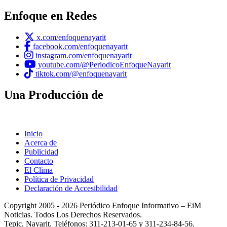
Enfoque en Redes
x.com/enfoquenayarit
facebook.com/enfoquenayarit
instagram.com/enfoquenayarit
youtube.com/@PeriodicoEnfoqueNayarit
tiktok.com/@enfoquenayarit
Una Producción de
Inicio
Acerca de
Publicidad
Contacto
El Clima
Política de Privacidad
Declaración de Accesibilidad
Copyright 2005 - 2026 Periódico Enfoque Informativo – EiM
Noticias. Todos Los Derechos Reservados.
Tepic, Nayarit. Teléfonos: 311-213-01-65 y 311-234-84-56.