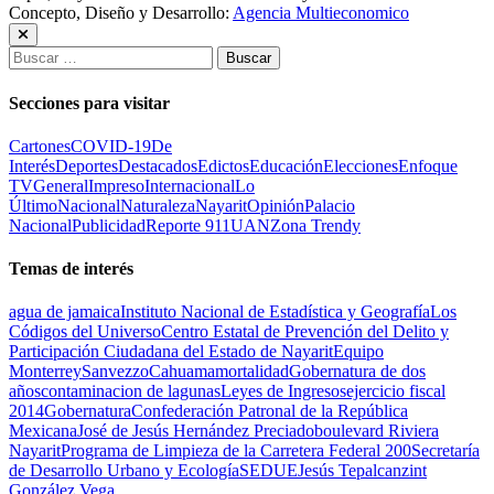
Concepto, Diseño y Desarrollo:
Agencia Multieconomico
Buscar:
Secciones para visitar
Cartones
COVID-19
De
Interés
Deportes
Destacados
Edictos
Educación
Elecciones
Enfoque
TV
General
Impreso
Internacional
Lo
Último
Nacional
Naturaleza
Nayarit
Opinión
Palacio
Nacional
Publicidad
Reporte 911
UAN
Zona Trendy
Temas de interés
agua de jamaica
Instituto Nacional de Estadística y Geografía
Los
Códigos del Universo
Centro Estatal de Prevención del Delito y
Participación Ciudadana del Estado de Nayarit
Equipo
Monterrey
Sanvezzo
Cahuama
mortalidad
Gobernatura de dos
años
contaminacion de lagunas
Leyes de Ingresos
ejercicio fiscal
2014
Gobernatura
Confederación Patronal de la República
Mexicana
José de Jesús Hernández Preciado
boulevard Riviera
Nayarit
Programa de Limpieza de la Carretera Federal 200
Secretaría
de Desarrollo Urbano y Ecología
SEDUE
Jesús Tepalcanzint
González Vega