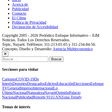
Acerca de
Publicidad
Contacto
El Clima
Política de Privacidad
Declaración de Accesibilidad
Copyright 2005 - 2026 Periódico Enfoque Informativo – EiM
Noticias. Todos Los Derechos Reservados.
Tepic, Nayarit. Teléfonos: 311-213-01-65 y 311-234-84-56.
Concepto, Diseño y Desarrollo:
Agencia Multieconomico
Buscar:
Secciones para visitar
Cartones
COVID-19
De
Interés
Deportes
Destacados
Edictos
Educación
Elecciones
Enfoque
TV
General
Impreso
Internacional
Lo
Último
Nacional
Naturaleza
Nayarit
Opinión
Palacio
Nacional
Publicidad
Reporte 911
UAN
Zona Trendy
Temas de interés