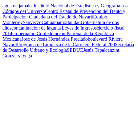
agua de jamaica
Instituto Nacional de Estadística y Geografía
Los
Códigos del Universo
Centro Estatal de Prevención del Delito y
Participación Ciudadana del Estado de Nayarit
Equipo
Monterrey
Sanvezzo
Cahuama
mortalidad
Gobernatura de dos
años
contaminacion de lagunas
Leyes de Ingresos
ejercicio fiscal
2014
Gobernatura
Confederación Patronal de la República
Mexicana
José de Jesús Hernández Preciado
boulevard Riviera
Nayarit
Programa de Limpieza de la Carretera Federal 200
Secretaría
de Desarrollo Urbano y Ecología
SEDUE
Jesús Tepalcanzint
González Vega