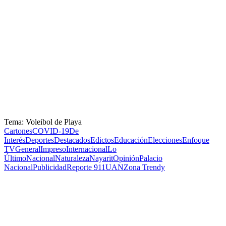
Tema: Voleibol de Playa
Cartones
COVID-19
De
Interés
Deportes
Destacados
Edictos
Educación
Elecciones
Enfoque
TV
General
Impreso
Internacional
Lo
Último
Nacional
Naturaleza
Nayarit
Opinión
Palacio
Nacional
Publicidad
Reporte 911
UAN
Zona Trendy